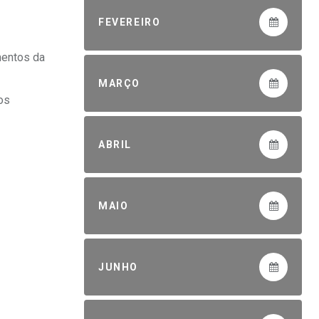
FEVEREIRO
mentos da
MARÇO
os
ABRIL
MAIO
JUNHO