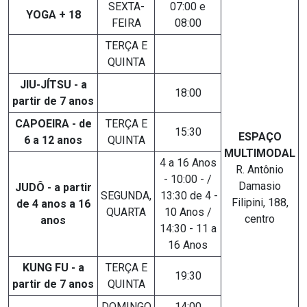
SEXTA-
07:00 e
YOGA + 18
FEIRA
08:00
TERÇA E
QUINTA
JIU-JÍTSU - a
18:00
partir de 7 anos
CAPOEIRA - de
TERÇA E
15:30
ESPAÇO
6 a 12 anos
QUINTA
MULTIMODAL
4 a 16 Anos
R. Antônio
- 10:00 - /
Damasio
JUDÔ - a partir
SEGUNDA,
13:30 de 4 -
Filipini, 188,
de 4 anos a 16
QUARTA
10 Anos /
centro
anos
14:30 - 11 a
16 Anos
KUNG FU - a
TERÇA E
19:30
partir de 7 anos
QUINTA
DOMINGO
14:00