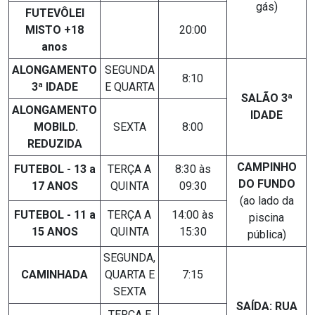
gás)
FUTEVÔLEI
MISTO +18
20:00
anos
ALONGAMENTO
SEGUNDA
8:10
3ª IDADE
E QUARTA
SALÃO 3ª
ALONGAMENTO
IDADE
MOBILD.
SEXTA
8:00
REDUZIDA
CAMPINHO
FUTEBOL - 13 a
TERÇA A
8:30 às
DO FUNDO
17 ANOS
QUINTA
09:30
(ao lado da
FUTEBOL - 11 a
TERÇA A
14:00 às
piscina
15 ANOS
QUINTA
15:30
pública)
SEGUNDA,
CAMINHADA
QUARTA E
7:15
SEXTA
SAÍDA: RUA
TERÇA E