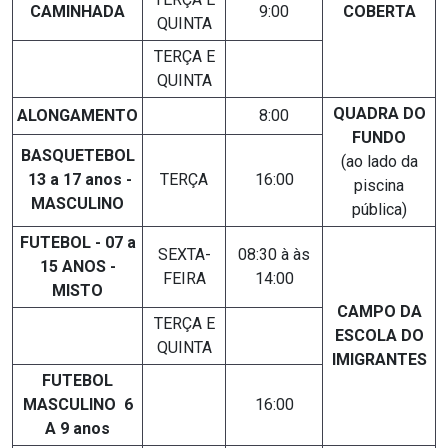
CAMINHADA
9:00
COBERTA
QUINTA
TERÇA E
QUINTA
QUADRA DO
ALONGAMENTO
8:00
FUNDO
BASQUETEBOL
(ao lado da
13 a 17 anos -
TERÇA
16:00
piscina
MASCULINO
pública)
FUTEBOL - 07 a
SEXTA-
08:30 à às
15 ANOS -
FEIRA
14:00
MISTO
CAMPO DA
TERÇA E
ESCOLA DO
QUINTA
IMIGRANTES
FUTEBOL
MASCULINO 6
16:00
A 9 anos