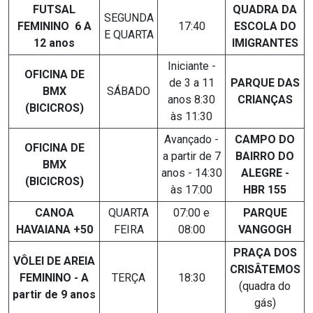
FUTSAL
QUADRA DA
SEGUNDA
FEMININO 6 A
17:40
ESCOLA DO
E QUARTA
12 anos
IMIGRANTES
Iniciante -
OFICINA DE
de 3 a 11
PARQUE DAS
BMX
SÁBADO
anos 8:30
CRIANÇAS
(BICICROS)
às 11:30
Avançado -
CAMPO DO
OFICINA DE
a partir de 7
BAIRRO DO
BMX
anos - 14:30
ALEGRE -
(BICICROS)
às 17:00
HBR 155
CANOA
QUARTA
07:00 e
PARQUE
HAVAIANA +50
FEIRA
08:00
VANGOGH
PRAÇA DOS
VÔLEI DE AREIA
CRISÂTEMOS
FEMININO - A
TERÇA
18:30
(quadra do
partir de 9 anos
gás)