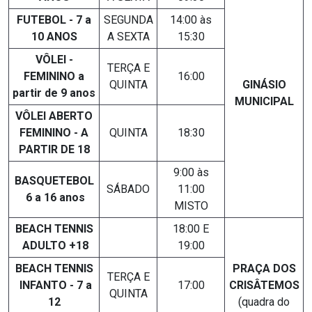
FUTEBOL - 7 a
SEGUNDA
14:00 às
10 ANOS
A SEXTA
15:30
VÔLEI -
TERÇA E
FEMININO a
16:00
QUINTA
GINÁSIO
partir de 9 anos
MUNICIPAL
VÔLEI ABERTO
FEMININO - A
QUINTA
18:30
PARTIR DE 18
9:00 às
BASQUETEBOL
SÁBADO
11:00
6 a 16 anos
MISTO
BEACH TENNIS
18:00 E
ADULTO +18
19:00
BEACH TENNIS
PRAÇA DOS
TERÇA E
INFANTO - 7 a
17:00
CRISÂTEMOS
QUINTA
12
(quadra do