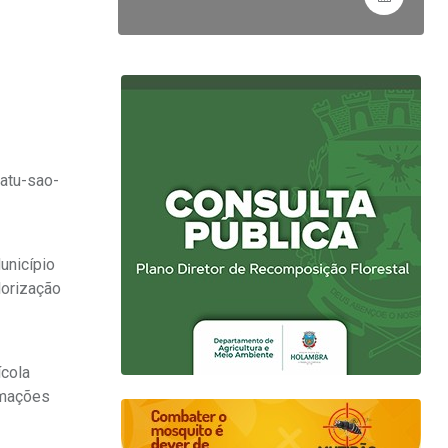
catu-sao-
unicípio
lorização
ícola
rmações