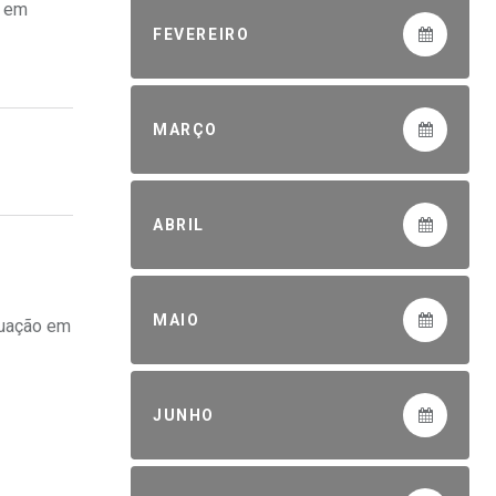
, em
FEVEREIRO
MARÇO
ABRIL
MAIO
tuação em
JUNHO