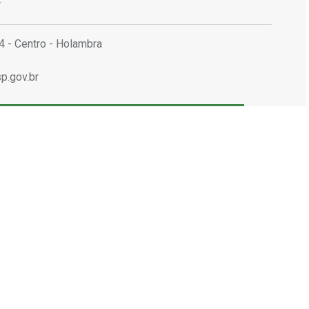
r
4 - Centro - Holambra
p.gov.br