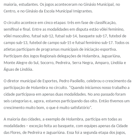
maioria, estudantes. Os jogos aconteceram no Ginásio Municipal, no
Centro, e no Ginásio da Escola Municipal Imigrantes.
O circuito acontece em cinco etapas: três em fase de classificação,
semifinal e final. Entre as modalidades em disputa estão vôlei feminino,
vôlei masculino, futsal sub-12, futsal sub-14, basquete sub-17, futebol de
campo sub-13, futebol de campo sub-15 e futsal feminino sub-17. Todos os
atletas participam de programas municipais de iniciação esportiva.
Participam dos Jogos Regionais delegações de Holambra, Jaguariúna,
Monte Alegre do Sul, Socorro, Pedreira, Serra Negra, Amparo, Lindóia e
Águas de Lindóia.
O diretor municipal de Esportes, Pedro Paoliello, celebrou o crescimento da
participação de Holambra no circuito. “Quando iniciamos nosso trabalho a
cidade participava em apenas duas modalidades. No ano passado foram
seis categorias e, agora, estamos participando das oito. Então tivemos um
crescimento muito bom, o que é muito satisfatório”.
A maioria das cidades, a exemplo de Holambra, participa em todas as
modalidades – exceção feita ao basquete, com equipes apenas da Cidade
das Flores, de Pedreira e Jaguariúna. Essa foi a segunda etapa dos jogos,