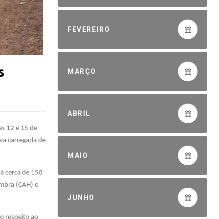
FEVEREIRO
s
MARÇO
ABRIL
as 12 e 15 de
iva carregada de
MAIO
rá cerca de 150
ambra (CAH) e
JUNHO
 o respeito ao