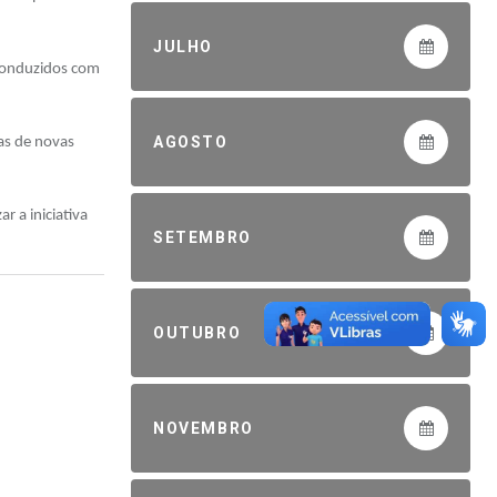
JULHO
 conduzidos com
AGOSTO
as de novas
r a iniciativa
SETEMBRO
OUTUBRO
NOVEMBRO