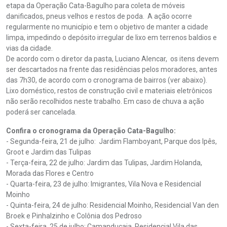
etapa da Operação Cata-Bagulho para coleta de móveis
danificados, pneus velhos e restos de poda. A ação ocorre
regularmente no município e tem o objetivo de manter a cidade
limpa, impedindo o depósito irregular de lixo em terrenos baldios e
vias da cidade.
De acordo com o diretor da pasta, Luciano Alencar, os itens devem
ser descartados na frente das residências pelos moradores, antes
das 7h30, de acordo com o cronograma de bairros (ver abaixo).
Lixo doméstico, restos de construção civil e materiais eletrônicos
não serão recolhidos neste trabalho. Em caso de chuva a ação
poderá ser cancelada.
Confira o cronograma da Operação Cata-Bagulho:
- Segunda-feira, 21 de julho: Jardim Flamboyant, Parque dos Ipês,
Groot e Jardim das Tulipas
- Terça-feira, 22 de julho: Jardim das Tulipas, Jardim Holanda,
Morada das Flores e Centro
- Quarta-feira, 23 de julho: Imigrantes, Vila Nova e Residencial
Moinho
- Quinta-feira, 24 de julho: Residencial Moinho, Residencial Van den
Broek e Pinhalzinho e Colônia dos Pedroso
- Sexta-feira, 25 de julho: Camanducaia, Residencial Vila das