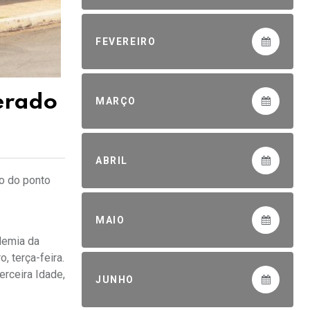
FEVEREIRO
erado
MARÇO
ABRIL
o do ponto
MAIO
demia da
, terça-feira.
rceira Idade,
JUNHO