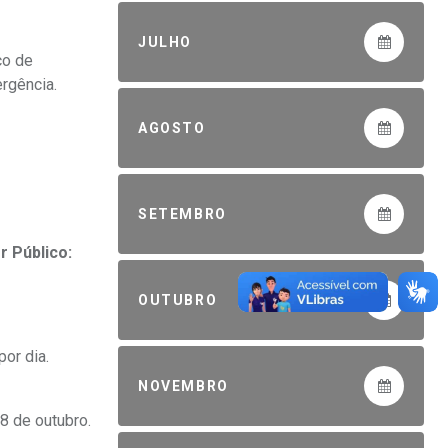
JULHO
ço de
rgência.
AGOSTO
SETEMBRO
r Público:
OUTUBRO
or dia.
NOVEMBRO
8 de outubro.