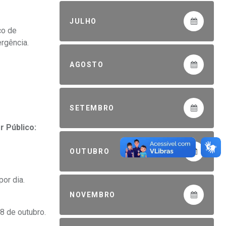
JULHO
ço de
rgência.
AGOSTO
SETEMBRO
r Público:
OUTUBRO
or dia.
NOVEMBRO
8 de outubro.