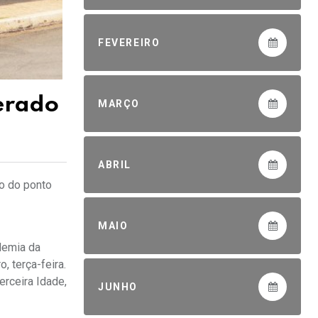
FEVEREIRO
erado
MARÇO
ABRIL
o do ponto
MAIO
demia da
, terça-feira.
rceira Idade,
JUNHO