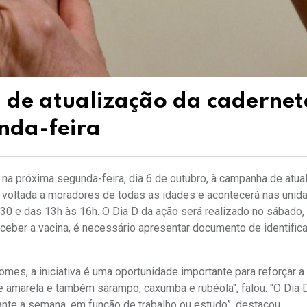
e atualização da cadernet
unda-feira
na próxima segunda-feira, dia 6 de outubro, à campanha de atua
rá voltada a moradores de todas as idades e acontecerá nas unid
0 e das 13h às 16h. O Dia D da ação será realizado no sábado,
eceber a vacina, é necessário apresentar documento de identific
mes, a iniciativa é uma oportunidade importante para reforçar 
e amarela e também sarampo, caxumba e rubéola", falou. "O Dia 
te a semana, em função de trabalho ou estudo”, destacou.