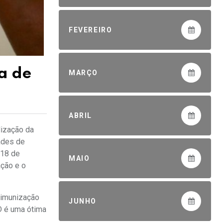
FEVEREIRO
a de
MARÇO
ABRIL
lização da
ades de
 18 de
MAIO
ação e o
a imunização
JUNHO
D é uma ótima